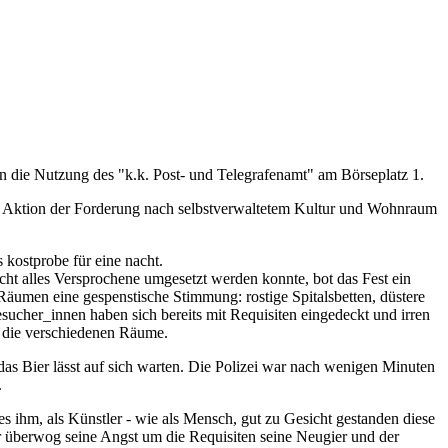
 die Nutzung des "k.k. Post- und Telegrafenamt" am Börseplatz 1.
iese Aktion der Forderung nach selbstverwaltetem Kultur und Wohnraum
s kostprobe für eine nacht.
cht alles Versprochene umgesetzt werden konnte, bot das Fest ein
äumen eine gespenstische Stimmung: rostige Spitalsbetten, düstere
ucher_innen haben sich bereits mit Requisiten eingedeckt und irren
h die verschiedenen Räume.
das Bier lässt auf sich warten. Die Polizei war nach wenigen Minuten
.
s ihm, als Künstler - wie als Mensch, gut zu Gesicht gestanden diese
r überwog seine Angst um die Requisiten seine Neugier und der