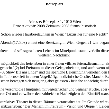
Börseplatz
Adresse: Börseplatz 1, 1010 Wien
Erste Aktivität: 2008 Zeitraum: 2008 Status: historisch
Schon wieder Hausbesetzungen in Wien: "Luxus her für eine Nacht!"
e Abendn(17.5.08) erneut eine Besetzung in Wien. Gegen 21 Uhr begann
lteten und selbstgestalteten Lebens im Mittelpunkt stand, verleiht d
weiteren Nachdruck.
 möglichkeit das freie leben in einer freien villa zu feiern,diesmal nur al
edacht."(2) lud Freiraum zu dieser Gelegenheit ein, und auch wenn ni
- A Show Biz ans Ende" und die spärliche Beleuchtung verliehen den R
in Taubenskelett in einem Vogelkäfig, medizinische Geräte. Manche Bes
chen bewegen sich neugierig aber gelassen - beinahe andächtig durc
che versorgt die Hungrigen mit vegetarischer und veganer Küche, aber 
vor Ort und verwährte den zahlreichen Nachzüglern den Eintritt/Luxus
eraktives Theater in diesen Räumen veranstaltet hat. Im Grunde wäre e
l mitzuerleben: "Der Mensch im Freiraum - Vision und Utopie.". Leide