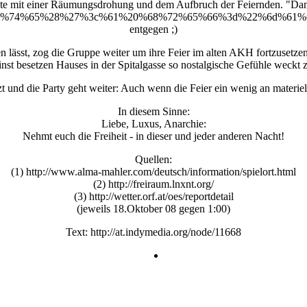
ete mit einer Räumungsdrohung und dem Aufbruch der Feiernden. "Da
2%69%74%65%28%27%3c%61%20%68%72%65%66%3d%22%6d%6
entgegen ;)
 lässt, zog die Gruppe weiter um ihre Feier im alten AKH fortzusetzen. 
des einst besetzen Hauses in der Spitalgasse so nostalgische Gefühle weck
und die Party geht weiter: Auch wenn die Feier ein wenig an materielle
In diesem Sinne:
Liebe, Luxus, Anarchie:
Nehmt euch die Freiheit - in dieser und jeder anderen Nacht!
Quellen:
(1) http://www.alma-mahler.com/deutsch/information/spielort.html
(2) http://freiraum.lnxnt.org/
(3) http://wetter.orf.at/oes/reportdetail
(jeweils 18.Oktober 08 gegen 1:00)
Text: http://at.indymedia.org/node/11668