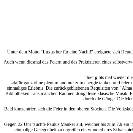
Unter dem Motto "Luxus her für eine Nacht!" ereignete sich Heut
Auch wenn diesmal das Feiern und das Praktizieren eines selbstverwa
"hier gibts mal wieder die
-dafür ganz ohne plenum und nur zum energie tanken und feiern g
einmaliges Erlebnis: Die zurückgebliebenen Requisiten von "Alma 
Bibliotheken - aus manchen Räumen dringt leise klasische Musik. E
durch die Gänge. Die Mens
Bald konzentriert sich die Feier in den oberen Stöcken. Die Volkskü
Gegen 22 Uhr tauchte Paulus Manker auf, welcher bis zum 7.9 ein int
einmalige Gelegenheit zu ergreifen ein wunderbares Schauspie