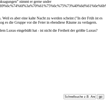
nksagungen" nimmt er gerne under
1%69%6c%74%6f%3a%70%61%75%6c%75%73%40%6d%61%6e%6
Weil es aber eine kalte Nacht zu werden scheint ("In der Früh ist es
t zog es die Gruppe vor die Feier in ebendiese Räume zu verlagern.
m Luxus eingebüßt hat - ist nicht die Freiheit der größte Luxus?